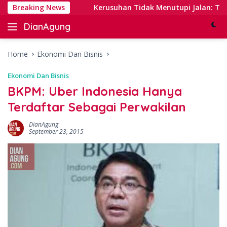
Skip
l Banking
Breaking News
Kerusuhan Tidak Menutupi Jalan: Tips Tang
to
DianAgung
content
Blog
Web
&
Home
Ekonomi Dan Bisnis
Deep
Ekonomi Dan Bisnis
Insights
BKPM: Uber Indonesia Hanya
Terdaftar Sebagai Perwakilan
DianAgung
September 23, 2015