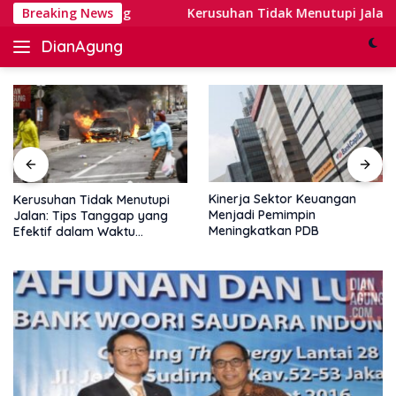
Skip
 Digital Banking
Breaking News
Kerusuhan Tidak Menutupi Jalan: Tip
to
DianAgung
content
Blog
Web
&
Deep
Insights
Kinerja Sektor Keuangan
Kerusuhan Tidak Menutupi
Menjadi Pemimpin
Jalan: Tips Tanggap yang
Meningkatkan PDB
Efektif dalam Waktu
Keterbatasan