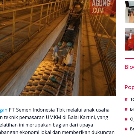
Blo
Pop
T
gan
PT Semen Indonesia Tbk melalui anak usaha
B
 teknik pemasaran UMKM di Balai Kartini, yang
O
latihan ini merupakan bagian dari upaya
B
bangan ekonomi lokal dan memberikan dukungan