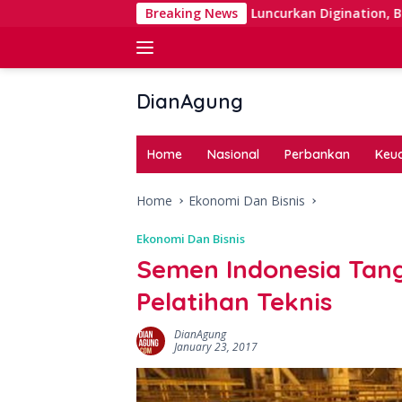
Skip
Right Issue
Luncurkan Digination, BNI Perkuat Digital 
Breaking News
to
content
DianAgung
Blog
Web
Home
Nasional
Perbankan
Keu
&
Deep
Home
Ekonomi Dan Bisnis
Insights
Ekonomi Dan Bisnis
Semen Indonesia Ta
Pelatihan Teknis
DianAgung
January 23, 2017