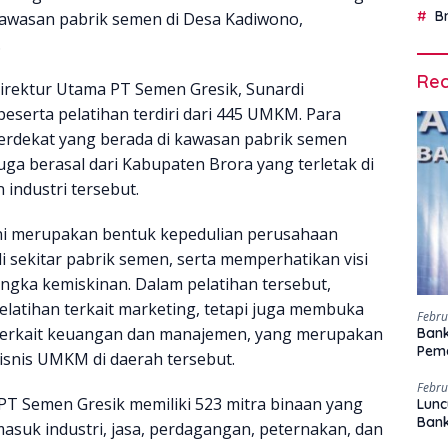
B
kawasan pabrik semen di Desa Kadiwono,
.
Rec
irektur Utama PT Semen Gresik, Sunardi
eserta pelatihan terdiri dari 445 UMKM. Para
 terdekat yang berada di kawasan pabrik semen
uga berasal dari Kabupaten Brora yang terletak di
industri tersebut.
ini merupakan bentuk kepedulian perusahaan
i sekitar pabrik semen, serta memperhatikan visi
ka kemiskinan. Dalam pelatihan tersebut,
latihan terkait marketing, tetapi juga membuka
Febru
terkait keuangan dan manajemen, yang merupakan
Bank
Peme
snis UMKM di daerah tersebut.
Febru
PT Semen Gresik memiliki 523 mitra binaan yang
Lunc
Ban
masuk industri, jasa, perdagangan, peternakan, dan