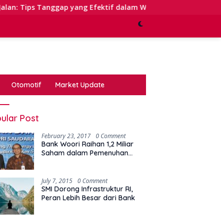
p yang Efektif dalam Waktu Keterbatasan
Kinerja Sek
Otomotif
Market Update
ular Post
February 23, 2017
0 Comment
Bank Woori Raihan 1,2 Miliar
Saham dalam Pemenuhan
Kewajiban Right Issue
July 7, 2015
0 Comment
SMI Dorong Infrastruktur RI,
Peran Lebih Besar dari Bank