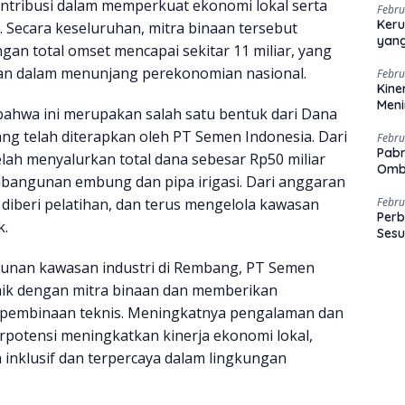
ontribusi dalam memperkuat ekonomi lokal serta
Febru
Keru
 Secara keseluruhan, mitra binaan tersebut
yang
n total omset mencapai sekitar 11 miliar, yang
aan dalam menunjang perekonomian nasional.
Febru
Kine
Men
ahwa ini merupakan salah satu bentuk dari Dana
yang telah diterapkan oleh PT Semen Indonesia. Dari
Febru
Pabr
ah menyalurkan total dana sebesar Rp50 miliar
Omb
angunan embung dan pipa irigasi. Dari anggaran
h diberi pelatihan, dan terus mengelola kawasan
Febru
Perb
k.
Sesu
unan kawasan industri di Rembang, PT Semen
ik dengan mitra binaan dan memberikan
 pembinaan teknis. Meningkatnya pengalaman dan
erpotensi meningkatkan kinerja ekonomi lokal,
inklusif dan terpercaya dalam lingkungan