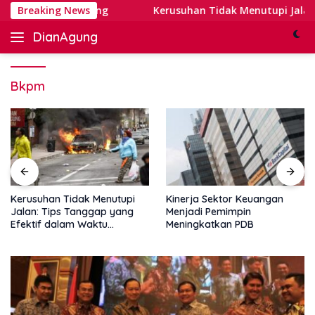
Skip
t Digital Banking
Breaking News
Kerusuhan Tidak Menutupi Jalan: Ti
to
DianAgung
content
Blog
Web
&
Bkpm
Deep
Insights
Kerusuhan Tidak Menutupi
Kinerja Sektor Keuangan
Jalan: Tips Tanggap yang
Menjadi Pemimpin
Efektif dalam Waktu
Meningkatkan PDB
Keterbatasan