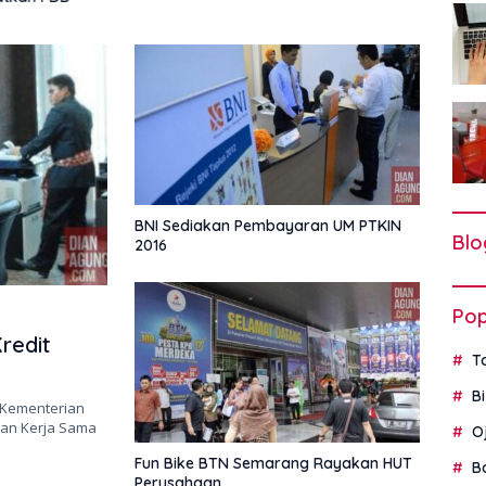
BNI Sediakan Pembayaran UM PTKIN
Blo
2016
Pop
redit
T
B
– Kementerian
an Kerja Sama
O
Fun Bike BTN Semarang Rayakan HUT
B
Perusahaan