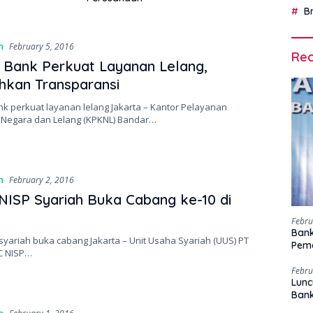
B
n
February 5, 2016
Rec
i Bank Perkuat Layanan Lelang,
kan Transparansi
nk perkuat layanan lelang Jakarta – Kantor Pelayanan
Negara dan Lelang (KPKNL) Bandar…
n
February 2, 2016
ISP Syariah Buka Cabang ke-10 di
Febru
Bank
syariah buka cabang Jakarta – Unit Usaha Syariah (UUS) PT
Peme
C NISP…
Febru
Lunc
Ban