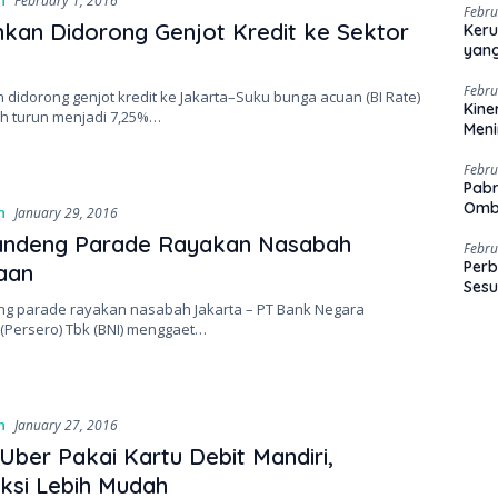
n
February 1, 2016
Febru
kan Didorong Genjot Kredit ke Sektor
Keru
yang
Febru
didorong genjot kredit ke Jakarta–Suku bunga acuan (BI Rate)
Kine
h turun menjadi 7,25%…
Men
Febru
Pabr
Omb
n
January 29, 2016
andeng Parade Rayakan Nasabah
Febru
Perb
aan
Sesu
ng parade rayakan nasabah Jakarta – PT Bank Negara
(Persero) Tbk (BNI) menggaet…
n
January 27, 2016
Uber Pakai Kartu Debit Mandiri,
ksi Lebih Mudah