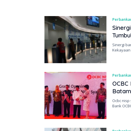
Perbanka
Sinerg
Tumbuh
Sinergi ba
Kekayaan 
Perbanka
OCBC N
Batam
Ocbc nisp 
Bank OCB