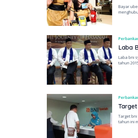
Bayar uber
menghubu
Perbanka
Laba B
Laba bni s
tahun 201
Perbanka
Target
Target bni
tahun ini