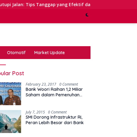
: Tips Tanggap yang Efektif dalam Waktu Keterbatasan
Otomotif
Market Update
ular Post
February 23, 2017
0 Comment
Bank Woori Raihan 1,2 Miliar
Saham dalam Pemenuhan
Kewajiban Right Issue
July 7, 2015
0 Comment
SMI Dorong Infrastruktur RI,
Peran Lebih Besar dari Bank
edaan Pendapat Bank
Trimegah Raih Tujuan
NP
g Sebelum dan Sesudah
Permudah Investor Dengan
K
asi OJK
Aplikasi Investasi
y