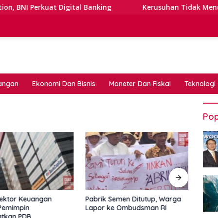
erkuat Digital Banking
Kerusuhan Tidak Menutupi Jalan
angan
Ekonomi Dan Bisnis
Moneter Dan Fiskal
Teknologi
Pop
Sektor Keuangan
Pabrik Semen Ditutup, Warga
Perb
 Pemimpin
Lapor ke Ombudsman RI
Asin
atkan PDB
Diaw