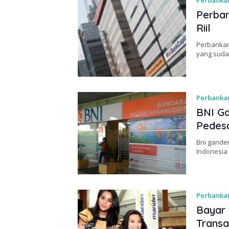
Perbanka
Perban
Riil
Perbankan 
yang suda
Perbanka
BNI G
Pedes
Bni gande
Indonesia 
Perbanka
Bayar 
Transa