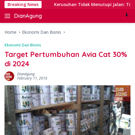
Skip
l Banking
Breaking News
Kerusuhan Tidak Menutupi Jalan: Tips Tangg
to
DianAgung
content
Blog
Web
&
Home
Ekonomi Dan Bisnis
Deep
Ekonomi Dan Bisnis
Insights
Target Pertumbuhan Avia Cat 30%
di 2024
DianAgung
February 11, 2016