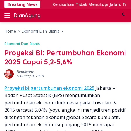
Skip
l Banking
Breaking News
Kerusuhan Tidak Menutupi Jalan: Tips Tang
to
DianAgung
content
Blog
Web
&
Home
Ekonomi Dan Bisnis
Deep
Ekonomi Dan Bisnis
Insights
Proyeksi BI: Pertumbuhan Ekonomi
2025 Capai 5,2-5,6%
DianAgung
February 9, 2016
Proyeksi bi pertumbuhan ekonomi 2025
Jakarta –
Badan Pusat Statistik (BPS) mengumumkan
pertumbuhan ekonomi Indonesia pada Triwulan IV
2015 tercatat 5,04% (yoy), angka ini menjadi tren positif
di tengah tekanan ekonomi global. Secara kumulatif,
pertumbuhan ekonomi sepanjang 2015 mencapai