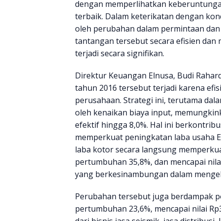
dengan memperlihatkan keberuntunga
terbaik. Dalam keterikatan dengan kond
oleh perubahan dalam permintaan da
tantangan tersebut secara efisien da
terjadi secara signifikan.
Direktur Keuangan Elnusa, Budi Rahard
tahun 2016 tersebut terjadi karena efis
perusahaan. Strategi ini, terutama dal
oleh kenaikan biaya input, memungki
efektif hingga 8,0%. Hal ini berkontri
memperkuat peningkatan laba usaha Eln
laba kotor secara langsung memperkua
pertumbuhan 35,8%, dan mencapai nil
yang berkesinambungan dalam mengelo
Perubahan tersebut juga berdampak p
pertumbuhan 23,6%, mencapai nilai Rp
dari bisnis jasa seismik, jasa distribusi