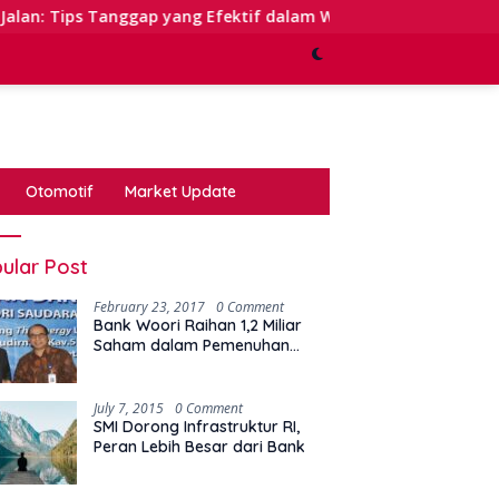
ap yang Efektif dalam Waktu Keterbatasan
Kinerja Se
Otomotif
Market Update
ular Post
February 23, 2017
0 Comment
Bank Woori Raihan 1,2 Miliar
Saham dalam Pemenuhan
Kewajiban Right Issue
July 7, 2015
0 Comment
SMI Dorong Infrastruktur RI,
Peran Lebih Besar dari Bank