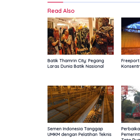
Read Also
Batik Thamrin City: Pegang
Freeport
Laras Dunia Batik Nasional
Konsent
Semen Indonesia Tanggap
Perbaikan
UMKM dengan Pelatihan Teknis
Pemerint
Tata Ru