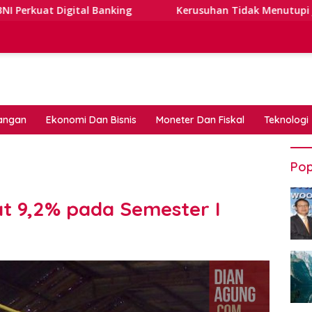
l Banking
Kerusuhan Tidak Menutupi Jalan: Tips Tangg
angan
Ekonomi Dan Bisnis
Moneter Dan Fiskal
Teknologi
Pop
t 9,2% pada Semester I