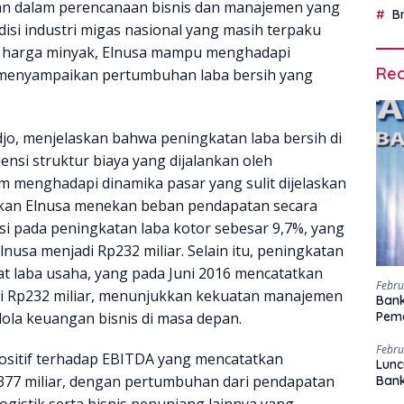
n dalam perencanaan bisnis dan manajemen yang
B
isi industri migas nasional yang masih terpaku
n harga minyak, Elnusa mampu menghadapi
Rec
n menyampaikan pertumbuhan laba bersih yang
jo, menjelaskan bahwa peningkatan laba bersih di
iensi struktur biaya yang dijalankan oleh
am menghadapi dinamika pasar yang sulit dijelaskan
nkan Elnusa menekan beban pendapatan secara
busi pada peningkatan laba kotor sebesar 9,7%, yang
usa menjadi Rp232 miliar. Selain itu, peningkatan
t laba usaha, yang pada Juni 2016 mencatatkan
Febru
ai Rp232 miliar, menunjukkan kekuatan manajemen
Bank
la keuangan bisnis di masa depan.
Peme
Febru
ositif terhadap EBITDA yang mencatatkan
Lunc
377 miliar, dengan pertumbuhan dari pendapatan
Ban
, logistik serta bisnis penunjang lainnya yang