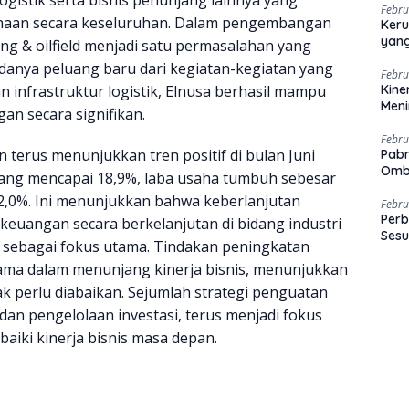
Febru
haan secara keseluruhan. Dalam pengembangan
Keru
yang
lling & oilfield menjadi satu permasalahan yang
anya peluang baru dari kegiatan-kegiatan yang
Febru
 infrastruktur logistik, Elnusa berhasil mampu
Kine
Men
 secara signifikan.
Febru
 terus menunjukkan tren positif di bulan Juni
Pabr
Omb
 yang mencapai 18,9%, laba usaha tumbuh sebesar
2,0%. Ini menunjukkan bahwa keberlanjutan
Febru
Perb
euangan secara berkelanjutan di bidang industri
Sesu
n sebagai fokus utama. Tindakan peningkatan
utama dalam menunjang kinerja bisnis, menunjukkan
k perlu diabaikan. Sejumlah strategi penguatan
an pengelolaan investasi, terus menjadi fokus
iki kinerja bisnis masa depan.