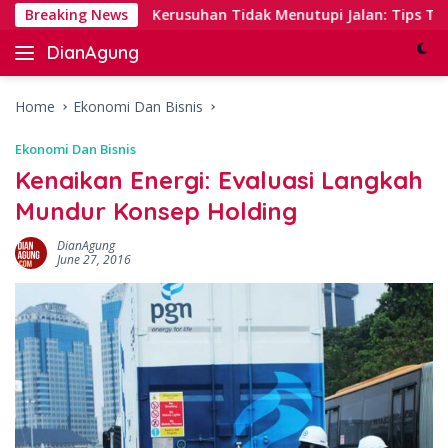
Skip
king
Breaking News
Kerusuhan Tidak Menutupi Jalan: Tips Tanggap y
to
DianAgung
content
Blog
Web
&
Home
Ekonomi Dan Bisnis
Deep
Ekonomi Dan Bisnis
Insights
Kenaikan Energi: Evaluasi Langkah
Mundur Konsep Holding
DianAgung
June 27, 2016