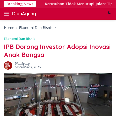
Skip
l Banking
Breaking News
Kerusuhan Tidak Menutupi Jalan: Tips Tang
to
DianAgung
content
Blog
Web
&
Home
Ekonomi Dan Bisnis
Deep
Ekonomi Dan Bisnis
Insights
IPB Dorong Investor Adopsi Inovasi
Anak Bangsa
DianAgung
September 3, 2015