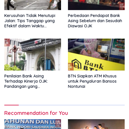
Kerusuhan Tidak Menutupi
Perbedaan Pendapat Bank
Jalan: Tips Tanggap yang
Asing Sebelum dan Sesudah
Efektif dalam Waktu
Diawasi OJK
Keterbatasan
Penilaian Bank Asing
BTN Siapkan ATM Khusus
Terhadap Kinerja OJK:
untuk Penyaluran Bansos
Pandangan yang
Nontunai
Memperkuat Peran
Pengawas Tanpa Batas
Recommendation for You