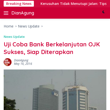
Skip
anking
Breaking News
Kerusuhan Tidak Menutupi Jalan: Tips Tanggap
to
DianAgung
content
Blog
Web
&
Home
News Update
Deep
News Update
Insights
Uji Coba Bank Berkelanjutan OJK
Sukses, Siap Diterapkan
DianAgung
May 16, 2016