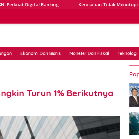
l Banking
Kerusuhan Tidak Menutupi Jalan: Tips Tang
angan
Ekonomi Dan Bisnis
Moneter Dan Fiskal
Teknologi
Pop
ngkin Turun 1% Berikutnya