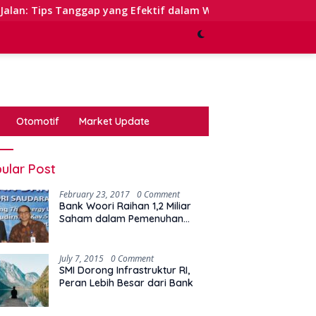
gap yang Efektif dalam Waktu Keterbatasan
Kinerja S
Otomotif
Market Update
ular Post
February 23, 2017
0 Comment
Bank Woori Raihan 1,2 Miliar
Saham dalam Pemenuhan
Kewajiban Right Issue
July 7, 2015
0 Comment
SMI Dorong Infrastruktur RI,
Peran Lebih Besar dari Bank