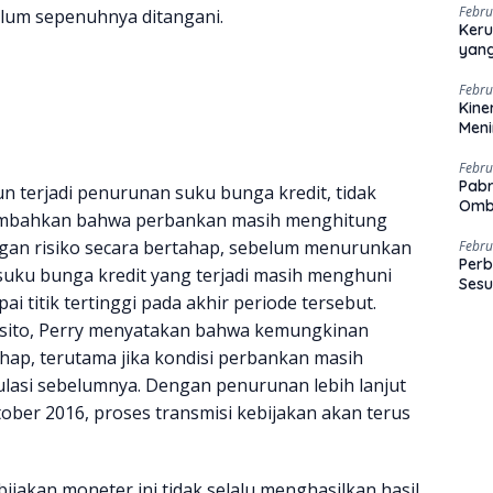
Febru
elum sepenuhnya ditangani.
Keru
yang
Febru
Kine
Men
Febru
Pabr
terjadi penurunan suku bunga kredit, tidak
Omb
nambahkan bahwa perbankan masih menghitung
ngan risiko secara bertahap, sebelum menurunkan
Febru
Perb
suku bunga kredit yang terjadi masih menghuni
Sesu
ai titik tertinggi pada akhir periode tersebut.
osito, Perry menyatakan bahwa kemungkinan
hap, terutama jika kondisi perbankan masih
asi sebelumnya. Dengan penurunan lebih lanjut
ober 2016, proses transmisi kebijakan akan terus
jakan moneter ini tidak selalu menghasilkan hasil