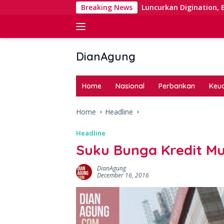
Skip
n Right Issue
Luncurkan Digination, BNI Perkuat Digita
Breaking News
to
content
DianAgung
Blog
Web
Home
Nasional
Perbankan
Keu
&
Deep
Home
Headline
Insights
Headline
Suku Bunga Kredit Mu
DianAgung
December 16, 2016