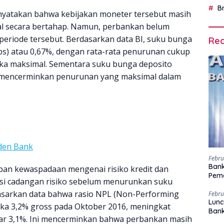
B
enyatakan bahwa kebijakan moneter tersebut masih
al secara bertahap. Namun, perbankan belum
riode tersebut. Berdasarkan data BI, suku bunga
Rec
bps) atau 0,67%, dengan rata-rata penurunan cukup
ka maksimal. Sementara suku bunga deposito
um mencerminkan penurunan yang maksimal dalam
iden Bank
Febru
Bank
an kewaspadaan mengenai risiko kredit dan
Peme
i cadangan risiko sebelum menurunkan suku
dasarkan data bahwa rasio NPL (Non-Performing
Febru
Lunc
gka 3,2% gross pada Oktober 2016, meningkat
Ban
ar 3,1%. Ini mencerminkan bahwa perbankan masih