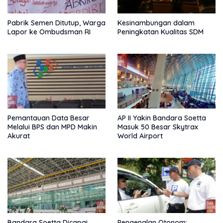
Pabrik Semen Ditutup, Warga
Kesinambungan dalam
Lapor ke Ombudsman RI
Peningkatan Kualitas SDM
Pemantauan Data Besar
AP II Yakin Bandara Soetta
Melalui BPS dan MPD Makin
Masuk 50 Besar Skytrax
Akurat
World Airport
Bandara Soetta Dicapai
Pengenalan Otonom: