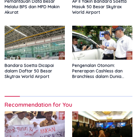
Pemantauan Data Besar
AP II Yakin Bandara Soetta
Melalui BPS dan MPD Makin
Masuk 50 Besar Skytrax
Akurat
World Airport
Bandara Soetta Dicapai
Pengenalan Otonom:
dalam Daftar 50 Besar
Penerapan Cashless dan
Skytrax World Airport
Branchless dalam Dunia
Parkir Online
Recommendation for You