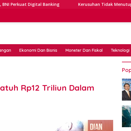
al Banking
Kerusuhan Tidak Menutupi Jalan: Tips Tan
angan
Ekonomi Dan Bisnis
Moneter Dan Fiskal
Teknologi
Pop
jatuh Rp12 Triliun Dalam