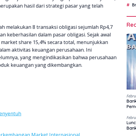
B
upakan hasil dari strategi pasar yang telah
Rec
h melakukan 8 transaksi obligasi sejumlah Rp4,7
n keberhasilan dalam pasar obligasi. Sejak awal
 market share 15,4% secara total, menunjukkan
lam aktivitas keuangan perusahaan. Ini
belumnya, yang mengindikasikan bahwa perusahaan
roduk keuangan yang dikembangkan.
Febru
Bank
Peme
Menyentuh
Febru
Lunc
Ban
Perkembangan Market Internasional