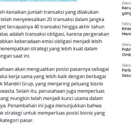
Febru
Keru
oleh kenaikan jumlah transaksi yang dilakukan
yang
s telah menyelesaikan 20 transaksi dalam jangka
Febru
et tercapainya 40 transaksi hingga akhir tahun
Kine
tas adalah transaksi obligasi, karena pergerakan
Men
abkan keberadaan emisi obligasi menjadi lebih
Febru
enempatkan strategi yang lebih kuat dalam
Pabr
Omb
gan saat ini.
Febru
sahaan akan menguatkan posisi pasarnya sebagai
Perb
Sesu
lalui kerja sama yang lebih baik dengan berbagai
k Mandiri Grup, yang menjaring peluang bisnis
wasta. Selain itu, perusahaan juga memperluas
yang mungkin telah menjadi kunci utama dalam
a. Penambahan ini juga menunjukkan bahwa
 strategi untuk memperluas posisi bisnis yang
 kategori pasar.