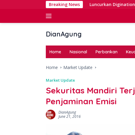
Skip
an Right Issue
Breaking News
Luncurkan Digination, BNI Perkuat Digit
to
content
DianAgung
Blog
Web
Home
Nasional
Perbankan
Keu
&
Deep
Home
Market Update
Insights
Market Update
Sekuritas Mandiri Ter
Penjaminan Emisi
DianAgung
June 21, 2016