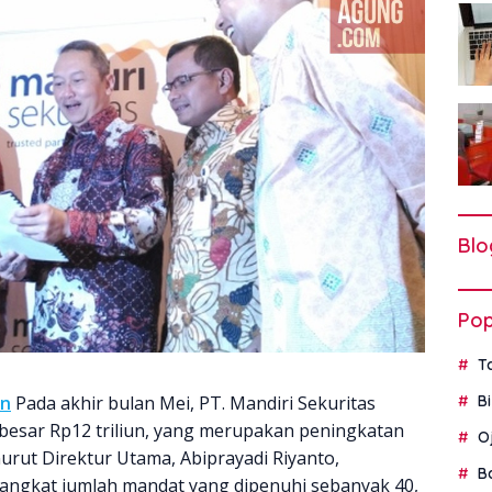
Blo
Pop
T
un
Pada akhir bulan Mei, PT. Mandiri Sekuritas
B
besar Rp12 triliun, yang merupakan peningkatan
O
rut Direktur Utama, Abiprayadi Riyanto,
B
angkat jumlah mandat yang dipenuhi sebanyak 40,