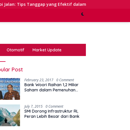
ggap yang Efektif dalam Waktu Keterbatasan
Kinerja 
Otomotif
Market Update
ular Post
February 23, 2017
0 Comment
Bank Woori Raihan 1,2 Miliar
Saham dalam Pemenuhan
Kewajiban Right Issue
July 7, 2015
0 Comment
SMI Dorong Infrastruktur RI,
Peran Lebih Besar dari Bank