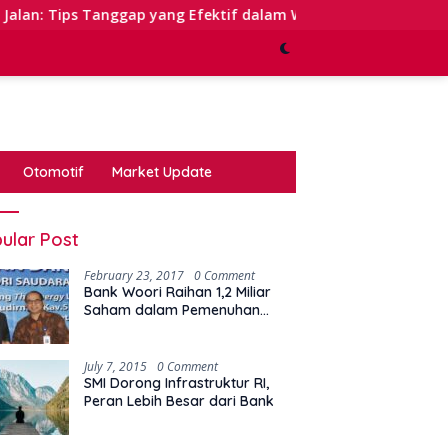
anggap yang Efektif dalam Waktu Keterbatasan
Kinerj
Otomotif
Market Update
ular Post
February 23, 2017
0 Comment
Bank Woori Raihan 1,2 Miliar
Saham dalam Pemenuhan
Kewajiban Right Issue
July 7, 2015
0 Comment
SMI Dorong Infrastruktur RI,
Peran Lebih Besar dari Bank