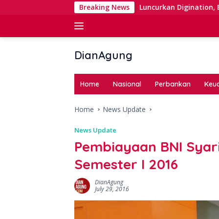
Skip
 Right Issue
Luncurkan Digination, BNI Perkuat Digital
Breaking News
to
content
DianAgung
Blog
Web
Home
Nasional
Perbankan
Keu
&
Deep
Home
News Update
Insights
News Update
Pembiayaan BNI Syar
Semester I 2016
DianAgung
July 29, 2016