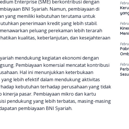
Medium Enterprise (SME) berkontribusi dengan
Febru
Keru
pembiayaan BNI Syariah. Namun, pembiayaan di
yang
gan yang memiliki kebutuhan terutama untuk
utuhkan penerimaan kredit yang lebih stabil.
Febru
Kine
 menawarkan peluang perekaman lebih terarah
Men
tikan kualitas, keberlanjutan, dan kesejahteraan
Febru
Pabr
Omb
 Syariah mendukung kegiatan ekonomi dengan
gsung. Pembiayaan komersial mencatat kontribusi
Febru
Perb
usahaan. Hal ini menunjukkan keterbukaan
Sesu
yang lebih efektif dalam mendukung aktivitas
rhadap kebutuhan terhadap perusahaan yang tidak
 kinerja pasar. Pembiayaan mikro dan kartu
isi pendukung yang lebih terbatas, masing-masing
ndapatan pembiayaan BNI Syariah.