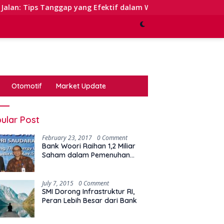
ap yang Efektif dalam Waktu Keterbatasan
Kinerja Se
Otomotif
Market Update
ular Post
February 23, 2017
0 Comment
Bank Woori Raihan 1,2 Miliar
Saham dalam Pemenuhan
Kewajiban Right Issue
July 7, 2015
0 Comment
SMI Dorong Infrastruktur RI,
Peran Lebih Besar dari Bank