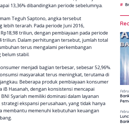
B
pai 13,36% dibandingkan periode sebelumnya.
 Imam Teguh Saptono, angka tersebut
Rec
lebih terarah. Pada periode Juni 2016,
 Rp18,98 triliun, dengan pembiayaan pada periode
triliun. Dalam perhitungan tersebut, jumlah total
umbuhan terus mengalami perkembangan
belum stabil.
 konsumer menjadi bagian terbesar, sebesar 52,96%.
konsumsi masyarakat terus meningkat, terutama di
erjangkau. Beberapa produk pembiayaan konsumer
a iB Hasanah, dengan konsistensi mencapai
Febru
BNI Syariah memiliki dominasi dalam layanan
Bank
Peme
trategi ekspansi perusahaan, yang tidak hanya
uga membantu memenuhi kebutuhan keuangan
Febru
Lunc
bang.
Ban