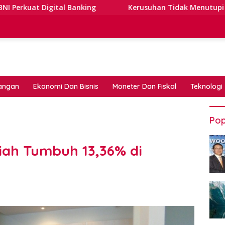
 Banking
Kerusuhan Tidak Menutupi Jalan: Tips Tangg
angan
Ekonomi Dan Bisnis
Moneter Dan Fiskal
Teknologi
Pop
iah Tumbuh 13,36% di