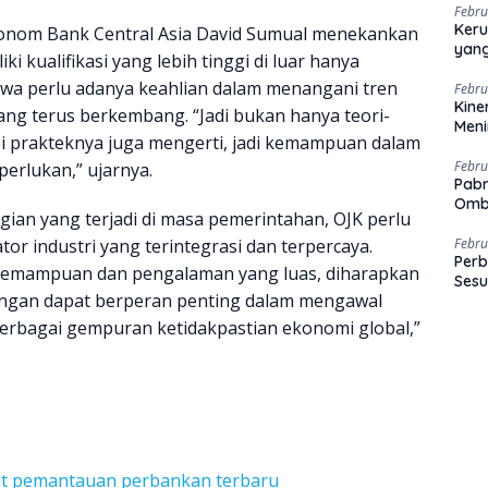
Febru
Keru
konom Bank Central Asia David Sumual menekankan
yang
 kualifikasi yang lebih tinggi di luar hanya
wa perlu adanya keahlian dalam menangani tren
Febru
Kine
ang terus berkembang. “Jadi bukan hanya teori-
Men
api prakteknya juga mengerti, jadi kemampuan dalam
Febru
perlukan,” ujarnya.
Pabr
Omb
an yang terjadi di masa pemerintahan, OJK perlu
r industri yang terintegrasi dan terpercaya.
Febru
Perb
kemampuan dan pengalaman yang luas, diharapkan
Sesu
uangan dapat berperan penting dalam mengawal
rbagai gempuran ketidakpastian ekonomi global,”
sat pemantauan perbankan terbaru