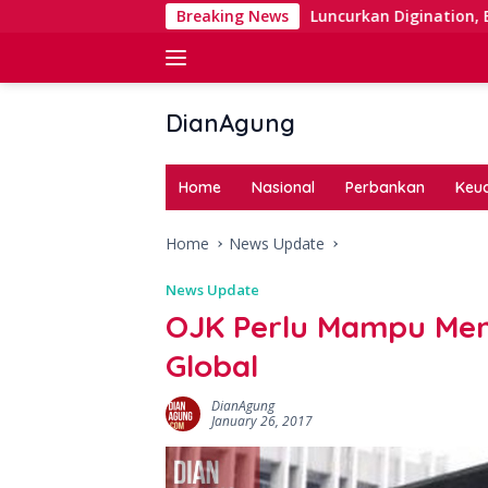
Skip
iban Right Issue
Breaking News
Luncurkan Digination, BNI Perkuat Di
to
content
DianAgung
Blog
Web
Home
Nasional
Perbankan
Keu
&
Deep
Home
News Update
Insights
News Update
OJK Perlu Mampu Men
Global
DianAgung
January 26, 2017