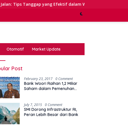
anggap yang Efektif dalam Waktu Keterbatasan
Kinerj
Otomotif
Market Update
ular Post
February 23, 2017
0 Comment
Bank Woori Raihan 1,2 Miliar
Saham dalam Pemenuhan
Kewajiban Right Issue
July 7, 2015
0 Comment
SMI Dorong Infrastruktur RI,
Peran Lebih Besar dari Bank