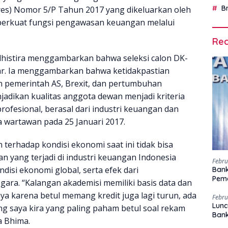
B
es) Nomor 5/P Tahun 2017 yang dikeluarkan oleh
perkuat fungsi pengawasan keuangan melalui
Rec
udhistira menggambarkan bahwa seleksi calon DK-
r. Ia menggambarkan bahwa ketidakpastian
n pemerintah AS, Brexit, dan pertumbuhan
dikan kualitas anggota dewan menjadi kriteria
profesional, berasal dari industri keuangan dan
 wartawan pada 25 Januari 2017.
erhadap kondisi ekonomi saat ini tidak bisa
an yang terjadi di industri keuangan Indonesia
Febru
isi ekonomi global, serta efek dari
Bank
Peme
gara. “Kalangan akademisi memiliki basis data dan
ya karena betul memang kredit juga lagi turun, ada
Febru
Lunc
ang saya kira yang paling paham betul soal rekam
Ban
a Bhima.