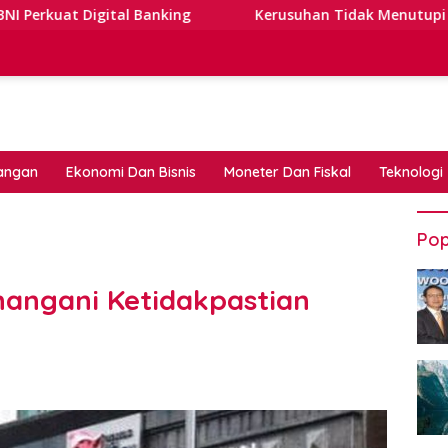
gital Banking
Kerusuhan Tidak Menutupi Jalan: Tips T
angan
Ekonomi Dan Bisnis
Moneter Dan Fiskal
Teknologi
Pop
angani Ketidakpastian