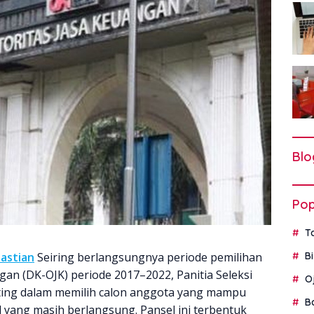
Blo
Pop
T
astian
Seiring berlangsungnya periode pemilihan
B
an (DK-OJK) periode 2017–2022, Panitia Seleksi
O
nting dalam memilih calon anggota yang mampu
B
yang masih berlangsung. Pansel ini terbentuk