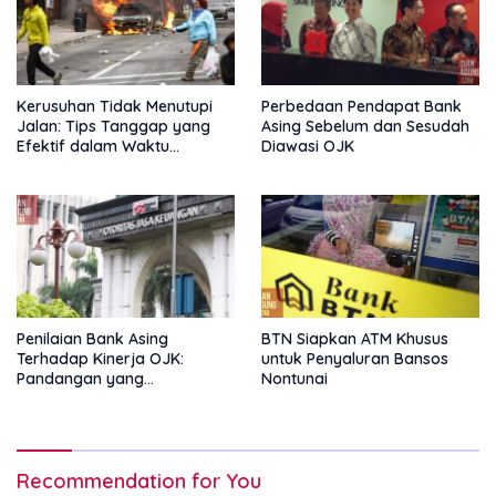
Kerusuhan Tidak Menutupi
Perbedaan Pendapat Bank
Jalan: Tips Tanggap yang
Asing Sebelum dan Sesudah
Efektif dalam Waktu
Diawasi OJK
Keterbatasan
Penilaian Bank Asing
BTN Siapkan ATM Khusus
Terhadap Kinerja OJK:
untuk Penyaluran Bansos
Pandangan yang
Nontunai
Memperkuat Peran
Pengawas Tanpa Batas
Recommendation for You