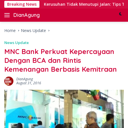
Skip
nking
Breaking News
Kerusuhan Tidak Menutupi Jalan: Tips Tanggap 
to
DianAgung
content
Blog
Web
&
Home
News Update
Deep
News Update
Insights
MNC Bank Perkuat Kepercayaan
Dengan BCA dan Rintis
Kemenangan Berbasis Kemitraan
DianAgung
August 31, 2016