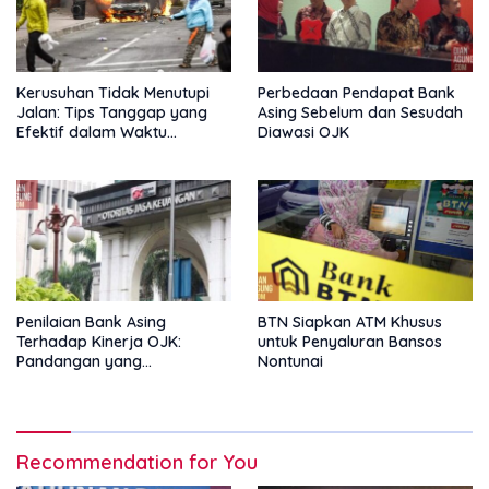
Kerusuhan Tidak Menutupi
Perbedaan Pendapat Bank
Jalan: Tips Tanggap yang
Asing Sebelum dan Sesudah
Efektif dalam Waktu
Diawasi OJK
Keterbatasan
Penilaian Bank Asing
BTN Siapkan ATM Khusus
Terhadap Kinerja OJK:
untuk Penyaluran Bansos
Pandangan yang
Nontunai
Memperkuat Peran
Pengawas Tanpa Batas
Recommendation for You