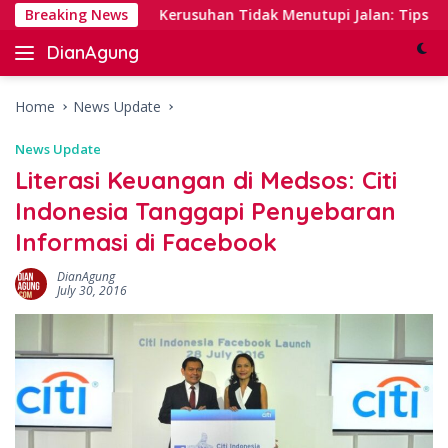
Skip
nking
Breaking News
Kerusuhan Tidak Menutupi Jalan: Tips Tanggap 
to
DianAgung
content
Blog
Web
&
Home
News Update
Deep
News Update
Insights
Literasi Keuangan di Medsos: Citi
Indonesia Tanggapi Penyebaran
Informasi di Facebook
DianAgung
July 30, 2016