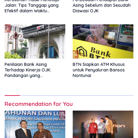
Jalan: Tips Tanggap yang
Asing Sebelum dan Sesudah
Efektif dalam Waktu
Diawasi OJK
Keterbatasan
Penilaian Bank Asing
BTN Siapkan ATM Khusus
Terhadap Kinerja OJK:
untuk Penyaluran Bansos
Pandangan yang
Nontunai
Memperkuat Peran
Pengawas Tanpa Batas
Recommendation for You