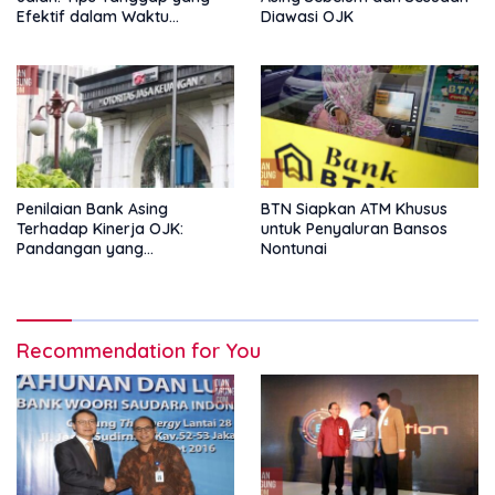
Efektif dalam Waktu
Diawasi OJK
Keterbatasan
Penilaian Bank Asing
BTN Siapkan ATM Khusus
Terhadap Kinerja OJK:
untuk Penyaluran Bansos
Pandangan yang
Nontunai
Memperkuat Peran
Pengawas Tanpa Batas
Recommendation for You