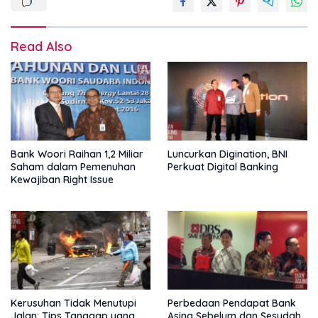
Read Also
Bank Woori Raihan 1,2 Miliar
Luncurkan Digination, BNI
Saham dalam Pemenuhan
Perkuat Digital Banking
Kewajiban Right Issue
Kerusuhan Tidak Menutupi
Perbedaan Pendapat Bank
Jalan: Tips Tanggap yang
Asing Sebelum dan Sesudah