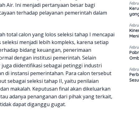
Febru
 Air. Ini menjadi pertanyaan besar bagi
Keru
cayaan terhadap pelayanan pemerintah dalam
yang
Febru
Kine
h total calon yang lolos seleksi tahap I mencapai
Men
eleksi menjadi lebih kompleks, karena setiap
Febru
erhadap bidang keuangan, penerimaan
Pabr
ormal dengan institusi pemerintah. Selain
Omb
uga diidentifikasi sebagai petinggi industri
Febru
 di instansi pemerintahan. Para calon tersebut
Perb
Sesu
 sebagai seleksi tahap II, yaitu penilaian
 dan makalah. Keputusan final akan dikeluarkan
atau adanya penanganan dari pihak yang terkait,
tidak dapat diganggu gugat.