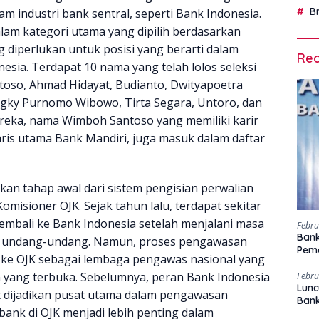
B
m industri bank sentral, seperti Bank Indonesia.
lam kategori utama yang dipilih berdasarkan
ng diperlukan untuk posisi yang berarti dalam
Rec
esia. Terdapat 10 nama yang telah lolos seleksi
ntoso, Ahmad Hidayat, Budianto, Dwityapoetra
ungky Purnomo Wibowo, Tirta Segara, Untoro, dan
reka, nama Wimboh Santoso yang memiliki karir
aris utama Bank Mandiri, juga masuk dalam daftar
kan tahap awal dari sistem pengisian perwalian
omisioner OJK. Sejak tahun lalu, terdapat sekitar
embali ke Bank Indonesia setelah menjalani masa
Febru
Bank
an undang-undang. Namun, proses pengawasan
Peme
BI ke OJK sebagai lembaga pengawas nasional yang
yang terbuka. Sebelumnya, peran Bank Indonesia
Febru
Lunc
 dijadikan pusat utama dalam pengawasan
Ban
ank di OJK menjadi lebih penting dalam