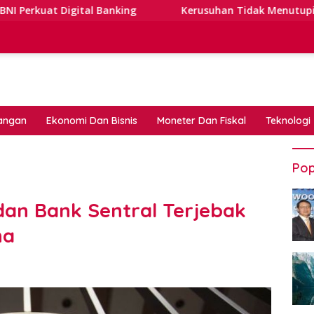
gital Banking
Kerusuhan Tidak Menutupi Jalan: Tips T
angan
Ekonomi Dan Bisnis
Moneter Dan Fiskal
Teknologi
Pop
dan Bank Sentral Terjebak
ha