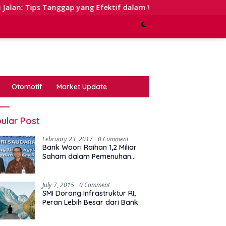
anggap yang Efektif dalam Waktu Keterbatasan
Kinerj
Otomotif
Market Update
ular Post
February 23, 2017
0 Comment
Bank Woori Raihan 1,2 Miliar
Saham dalam Pemenuhan
Kewajiban Right Issue
July 7, 2015
0 Comment
SMI Dorong Infrastruktur RI,
Peran Lebih Besar dari Bank