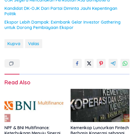
OJK Segera Rencanakan Perkuatan AJB Bumiputera
Kandidat DK-OJK Dari Partai Diminta Jauhi Kepentingan
Politik
Ekspor Lebih Dampak: Eximbank Gelar Investor Gathering
untuk Dorong Pembiayaan Ekspor
Kupva
Valas
Read Also
NPF & BNI Multifinance:
Kemenkop Luncurkan Fintech
Keterbukaan Menuju Sinergi
Berbasis Koperasi sebagai