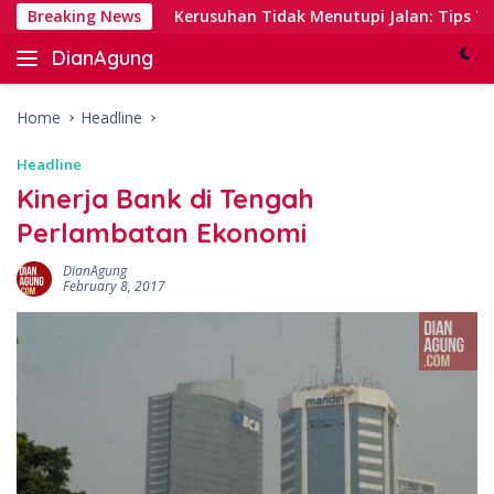
Skip
nking
Breaking News
Kerusuhan Tidak Menutupi Jalan: Tips Tanggap y
to
DianAgung
content
Blog
Web
&
Home
Headline
Deep
Headline
Insights
Kinerja Bank di Tengah
Perlambatan Ekonomi
DianAgung
February 8, 2017