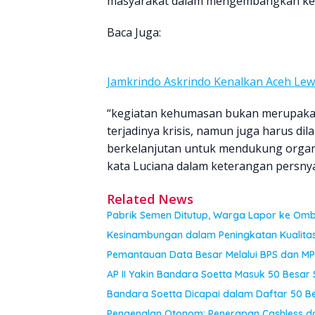
masyarakat dalam mengembangkan ke
Baca Juga:
Jamkrindo Askrindo Kenalkan Aceh Le
“kegiatan kehumasan bukan merupakan
terjadinya krisis, namun juga harus di
berkelanjutan untuk mendukung organi
kata Luciana dalam keterangan persnya
Related News
Pabrik Semen Ditutup, Warga Lapor ke Om
Kesinambungan dalam Peningkatan Kualita
Pemantauan Data Besar Melalui BPS dan MP
AP II Yakin Bandara Soetta Masuk 50 Besar 
Bandara Soetta Dicapai dalam Daftar 50 Be
Pengenalan Otonom: Penerapan Cashless dan