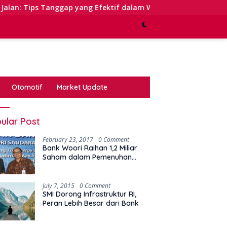
ggap yang Efektif dalam Waktu Keterbatasan
Kinerja 
Otomotif
Market Update
ular Post
February 23, 2017
0 Comment
Bank Woori Raihan 1,2 Miliar
Saham dalam Pemenuhan
Kewajiban Right Issue
July 7, 2015
0 Comment
SMI Dorong Infrastruktur RI,
Peran Lebih Besar dari Bank