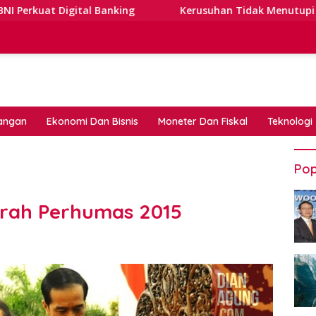
al Banking
Kerusuhan Tidak Menutupi Jalan: Tips Tan
angan
Ekonomi Dan Bisnis
Moneter Dan Fiskal
Teknologi
Pop
erah Perhumas 2015