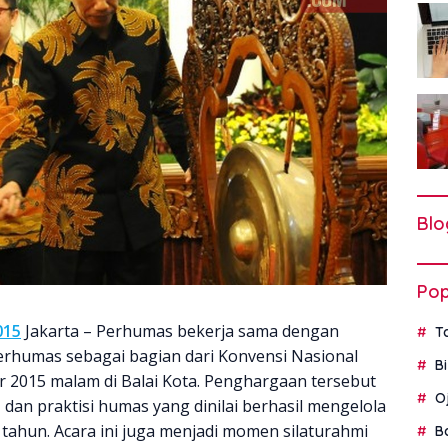
Blo
Pop
015
Jakarta – Perhumas bekerja sama dengan
T
rhumas sebagai bagian dari Konvensi Nasional
B
2015 malam di Balai Kota. Penghargaan tersebut
O
 dan praktisi humas yang dinilai berhasil mengelola
 tahun. Acara ini juga menjadi momen silaturahmi
B