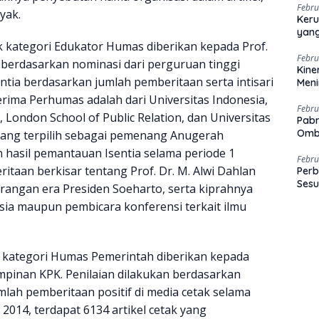
Febru
yak.
Keru
yang
 kategori Edukator Humas diberikan kepada Prof.
Febru
n berdasarkan nominasi dari perguruan tinggi
Kine
entia berdasarkan jumlah pemberitaan serta intisari
Men
rima Perhumas adalah dari Universitas Indonesia,
Febru
, London School of Public Relation, dan Universitas
Pabr
Omb
 yang terpilih sebagai pemenang Anugerah
n hasil pemantauan Isentia selama periode 1
Febru
itaan berkisar tentang Prof. Dr. M. Alwi Dahlan
Perb
Sesu
angan era Presiden Soeharto, serta kiprahnya
sia maupun pembicara konferensi terkait ilmu
kategori Humas Pemerintah diberikan kepada
mpinan KPK. Penilaian dilakukan berdasarkan
lah pemberitaan positif di media cetak selama
2014, terdapat 6134 artikel cetak yang