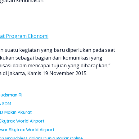
giatan kehumasan.
wat Program Ekonomi
 suatu kegiatan yang baru diperlukan pada saat
lakukan sebagai bagian dari komunikasi yang
sasi dalam mencapai tujuan yang diharapkan,”
 di Jakarta, Kamis 19 November 2015.
budsman RI
s SDM
D Makin Akurat
Skytrax World Airport
sar Skytrax World Airport
 Branchless dalam Dunia Parkir Online