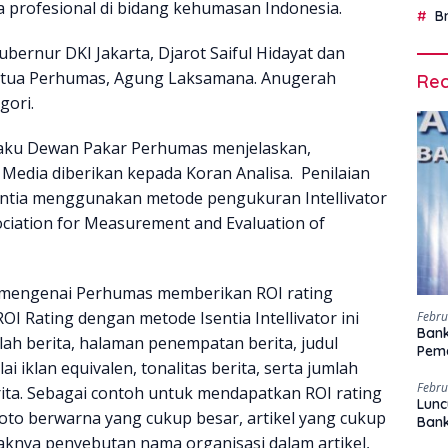
a profesional di bidang kehumasan Indonesia.
B
ubernur DKI Jakarta, Djarot Saiful Hidayat dan
ketua Perhumas, Agung Laksamana. Anugerah
Rec
gori.
selaku Dewan Pakar Perhumas menjelaskan,
dia diberikan kepada Koran Analisa. Penilaian
sentia menggunakan metode pengukuran Intellivator
sociation for Measurement and Evaluation of
n mengenai Perhumas memberikan ROI rating
OI Rating dengan metode Isentia Intellivator ini
Febru
Bank
lah berita, halaman penempatan berita, judul
Peme
nilai iklan equivalen, tonalitas berita, serta jumlah
Febru
ta. Sebagai contoh untuk mendapatkan ROI rating
Lunc
 foto berwarna yang cukup besar, artikel yang cukup
Ban
nyaknya penyebutan nama organisasi dalam artikel,