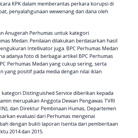
icara KPK dalam memberantas perkara korupsi di
abat, penyalahgunaan wewenang dan dana oleh
n Anugerah Perhumas untuk kategori
mas Medan. Penilaian dilakukan berdasarkan hasil
engukuran Intellivator juga. BPC Perhumas Medan
na adanya foto di berbagai artikel BPC Perhumas
PC Perhumas Medan yang cukup sering, serta
n yang positif pada media dengan nilai iklan
ategori Distinguished Service diberikan kepada
i Tamin merupakan Anggota Dewan Pengawas TVRI
(PIN), dan Direktur Pembinaan Humas, Departemen
asarkan evaluasi dari Perhumas mengenai
mbah dengan bukti laporan Isentia dari pemberitaan
ktu 2014 dan 2015.