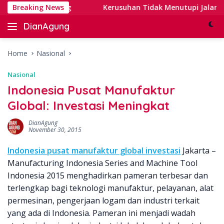
Skip
gital Banking
Breaking News
Kerusuhan Tidak Menutupi Jalan: Tips T
to
DianAgung
content
Blog
Web
&
Home
Nasional
Deep
Nasional
Insights
Indonesia Pusat Manufaktur
Global: Investasi Meningkat
DianAgung
November 30, 2015
Indonesia pusat manufaktur global investasi
Jakarta –
Manufacturing Indonesia Series and Machine Tool
Indonesia 2015 menghadirkan pameran terbesar dan
terlengkap bagi teknologi manufaktur, pelayanan, alat
permesinan, pengerjaan logam dan industri terkait
yang ada di Indonesia. Pameran ini menjadi wadah