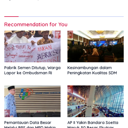
Parkir Online
Recommendation for You
Pabrik Semen Ditutup, Warga
Kesinambungan dalam
Lapor ke Ombudsman RI
Peningkatan Kualitas SDM
Pemantauan Data Besar
AP II Yakin Bandara Soetta
Melalui BPS dan MPD Makin
Masuk 50 Besar Skytrax