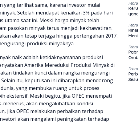
Febru
yang terlihat sama, karena investor mulai
Keru
inyak. Setelah mendapat kenaikan 3% pada hari
yang
s utama saat ini. Meski harga minyak telah
Febru
am pasokan minyak terus menjadi kekhawatiran.
Kine
akan akan tetap terjaga hingga pertengahan 2017,
Men
engurangi produksi minyaknya.
Febru
Pabr
inyak naik adalah ketidaknyamanan produksi
Omb
menyatakan Amerika Mereduksi Produksi Minyak di
Febru
pakan tindakan kunci dalam rangka mengurangi
Perb
Sesu
 Selain itu, keputusan ini diharapkan mendorong
dunia, yang membuka ruang untuk proses
ih ekstensif. Meski begitu, jika OPEC menempati
us-menerus, akan mengakibatkan kondisi
un, jika OPEC melakukan perbaikan terhadap
invetori akan mengalami peningkatan terhadap