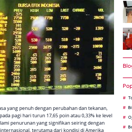
Blo
Pop
T
sa yang penuh dengan perubahan dan tekanan,
B
da pagi hari turun 17,65 poin atau 0,33% ke level
O
alami penurunan yang signifikan seiring dengan
B
internasional, terutama dari kondisi di Amerika