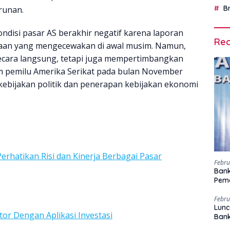
B
runan.
ondisi pasar AS berakhir negatif karena laporan
Rec
haan yang mengecewakan di awal musim. Namun,
di secara langsung, tetapi juga mempertimbangkan
m pemilu Amerika Serikat pada bulan November
bijakan politik dan penerapan kebijakan ekonomi
Perhatikan Risi dan Kinerja Berbagai Pasar
Febru
Bank
Peme
Febru
Lunc
or Dengan Aplikasi Investasi
Ban