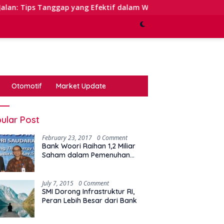
ggap yang Efektif dalam Waktu Keterbatasan
Kinerja 
Otomotif
Market Update
ular Post
February 23, 2017
0 Comment
Bank Woori Raihan 1,2 Miliar
Saham dalam Pemenuhan
Kewajiban Right Issue
July 7, 2015
0 Comment
SMI Dorong Infrastruktur RI,
Peran Lebih Besar dari Bank