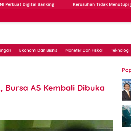
tal Banking
Kerusuhan Tidak Menutupi Jalan: Tips Tan
angan
Ekonomi Dan Bisnis
Moneter Dan Fiskal
Teknologi
Pop
, Bursa AS Kembali Dibuka