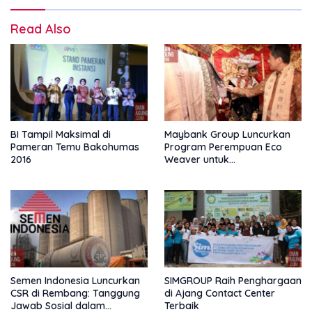
Read Also
BI Tampil Maksimal di
Maybank Group Luncurkan
Pameran Temu Bakohumas
Program Perempuan Eco
2016
Weaver untuk
Menggerakkan Transformasi
Sosial dan Ekonomi
Berkelanjutan
Semen Indonesia Luncurkan
SIMGROUP Raih Penghargaan
CSR di Rembang: Tanggung
di Ajang Contact Center
Jawab Sosial dalam
Terbaik