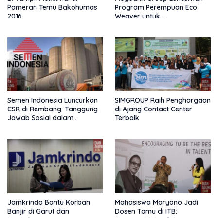
Pameran Temu Bakohumas
Program Perempuan Eco
2016
Weaver untuk
Menggerakkan Transformasi
Sosial dan Ekonomi
Berkelanjutan
Semen Indonesia Luncurkan
SIMGROUP Raih Penghargaan
CSR di Rembang: Tanggung
di Ajang Contact Center
Jawab Sosial dalam
Terbaik
Perkembangan Industri
Jamkrindo Bantu Korban
Mahasiswa Maryono Jadi
Banjir di Garut dan
Dosen Tamu di ITB: