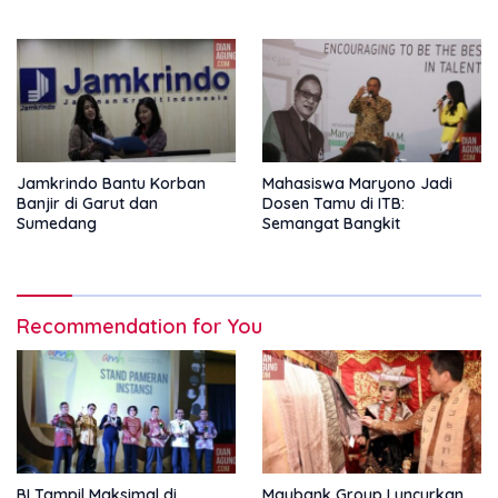
Perkembangan Industri
Jamkrindo Bantu Korban
Mahasiswa Maryono Jadi
Banjir di Garut dan
Dosen Tamu di ITB:
Sumedang
Semangat Bangkit
Recommendation for You
BI Tampil Maksimal di
Maybank Group Luncurkan