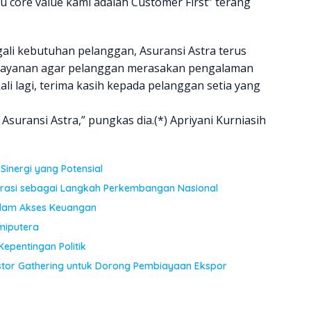
u core value kami adalah Customer First” terang
i kebutuhan pelanggan, Asuransi Astra terus
layanan agar pelanggan merasakan pengalaman
li lagi, terima kasih kepada pelanggan setia yang
suransi Astra,” pungkas dia.(*) Apriyani Kurniasih
Sinergi yang Potensial
erasi sebagai Langkah Perkembangan Nasional
dalam Akses Keuangan
miputera
Kepentingan Politik
stor Gathering untuk Dorong Pembiayaan Ekspor