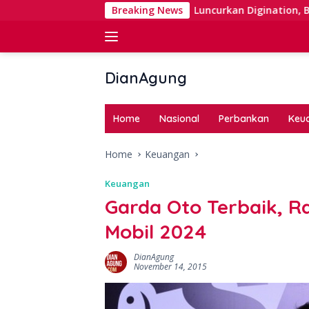
Skip
 Right Issue
Luncurkan Digination, BNI Perkuat Digita
Breaking News
to
content
DianAgung
Blog
Web
Home
Nasional
Perbankan
Keu
&
Deep
Home
Keuangan
Insights
Keuangan
Garda Oto Terbaik, R
Mobil 2024
DianAgung
November 14, 2015