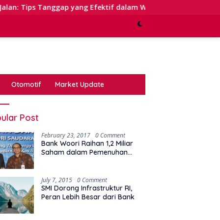
ap yang Efektif dalam Waktu Keterbatasan
Kinerja Se
Otomotif
Market Update
ular Post
February 23, 2017
0 Comment
Bank Woori Raihan 1,2 Miliar
Saham dalam Pemenuhan
Kewajiban Right Issue
July 7, 2015
0 Comment
SMI Dorong Infrastruktur RI,
Peran Lebih Besar dari Bank