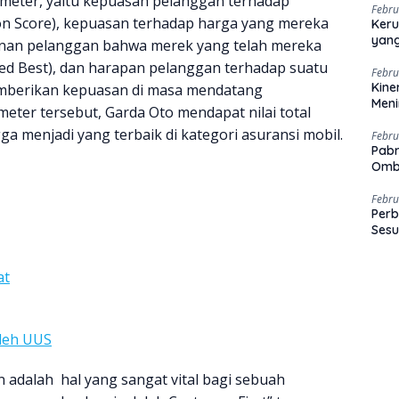
meter, yaitu kepuasan pelanggan terhadap
Febru
tion Score), kepuasan terhadap harga yang mereka
Keru
yang
akinan pelanggan bahwa merek yang telah mereka
ed Best), dan harapan pelanggan terhadap suatu
Febru
Kine
berikan kepuasan di masa mendatang
Men
meter tersebut, Garda Oto mendapat nilai total
ga menjadi yang terbaik di kategori asuransi mobil.
Febru
Pabr
Omb
Febru
Perb
Sesu
at
oleh UUS
n adalah hal yang sangat vital bagi sebuah