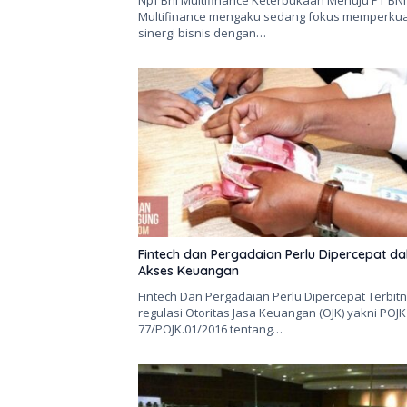
Npf Bni Multifinance Keterbukaan Menuju PT BNI
Multifinance mengaku sedang fokus memperku
sinergi bisnis dengan…
Fintech dan Pergadaian Perlu Dipercepat d
Akses Keuangan
Fintech Dan Pergadaian Perlu Dipercepat Terbit
regulasi Otoritas Jasa Keuangan (OJK) yakni POJK
77/POJK.01/2016 tentang…