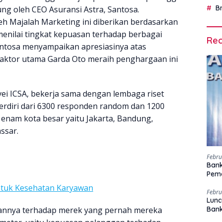
B
ung oleh CEO Asuransi Astra, Santosa.
h Majalah Marketing ini diberikan berdasarkan
menilai tingkat kepuasan terhadap berbagai
Rec
Santosa menyampaikan apresiasinya atas
aktor utama Garda Oto meraih penghargaan ini
vei ICSA, bekerja sama dengan lembaga riset
terdiri dari 6300 responden random dan 1200
 enam kota besar yaitu Jakarta, Bandung,
ssar.
Febru
Bank
Peme
ntuk Kesehatan Karyawan
Febru
Lunc
sannya terhadap merek yang pernah mereka
Ban