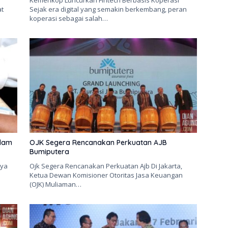
Kemenkop Luncurkan Fintech Berbasis Koperasi
at
Sejak era digital yang semakin berkembang, peran
koperasi sebagai salah…
alam
OJK Segera Rencanakan Perkuatan AJB
Bumiputera
nya
Ojk Segera Rencanakan Perkuatan Ajb Di Jakarta,
Ketua Dewan Komisioner Otoritas Jasa Keuangan
(OJK) Muliaman…