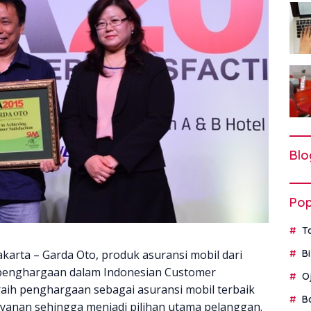
Blo
Pop
T
akarta – Garda Oto, produk asuransi mobil dari
B
 penghargaan dalam Indonesian Customer
O
raih penghargaan sebagai asuransi mobil terbaik
B
yanan sehingga menjadi pilihan utama pelanggan.