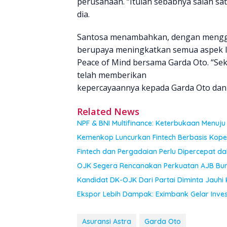
perusahaan. “Itulah sebabnya salah sat
dia.
Santosa menambahkan, dengan menggal
berupaya meningkatkan semua aspek 
Peace of Mind bersama Garda Oto. “Seka
telah memberikan
kepercayaannya kepada Garda Oto dan A
Related News
NPF & BNI Multifinance: Keterbukaan Menuju 
Kemenkop Luncurkan Fintech Berbasis Kop
Fintech dan Pergadaian Perlu Dipercepat 
OJK Segera Rencanakan Perkuatan AJB Bu
Kandidat DK-OJK Dari Partai Diminta Jauhi 
Ekspor Lebih Dampak: Eximbank Gelar Inve
Asuransi Astra
Garda Oto