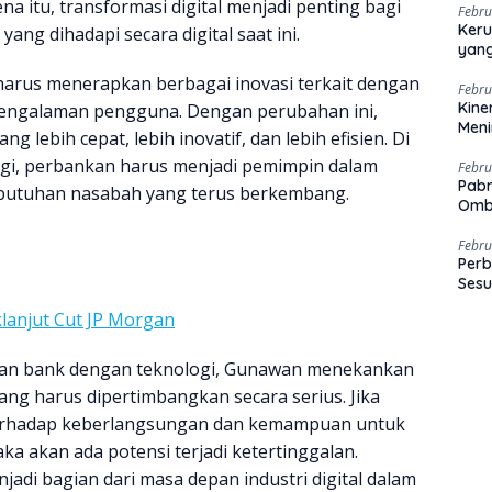
 itu, transformasi digital menjadi penting bagi
Febru
Keru
ng dihadapi secara digital saat ini.
yang
rus menerapkan berbagai inovasi terkait dengan
Febru
Kine
engalaman pengguna. Dengan perubahan ini,
Men
lebih cepat, lebih inovatif, dan lebih efisien. Di
gi, perbankan harus menjadi pemimpin dalam
Febru
Pabr
utuhan nasabah yang terus berkembang.
Omb
Febru
Perb
Sesu
lanjut Cut JP Morgan
tan bank dengan teknologi, Gunawan menekankan
ng harus dipertimbangkan secara serius. Jika
erhadap keberlangsungan dan kemampuan untuk
aka akan ada potensi terjadi ketertinggalan.
adi bagian dari masa depan industri digital dalam