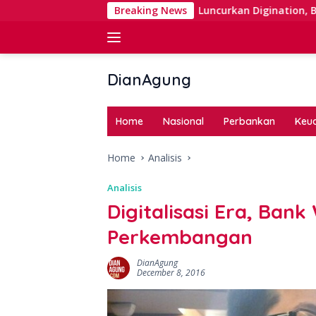
Skip
 Right Issue
Luncurkan Digination, BNI Perkuat Digital
Breaking News
to
content
DianAgung
Blog
Web
Home
Nasional
Perbankan
Keu
&
Deep
Home
Analisis
Insights
Analisis
Digitalisasi Era, Ban
Perkembangan
DianAgung
December 8, 2016