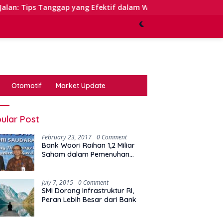
ap yang Efektif dalam Waktu Keterbatasan
Kinerja Se
Otomotif
Market Update
ular Post
February 23, 2017
0 Comment
Bank Woori Raihan 1,2 Miliar
Saham dalam Pemenuhan
Kewajiban Right Issue
July 7, 2015
0 Comment
SMI Dorong Infrastruktur RI,
Peran Lebih Besar dari Bank