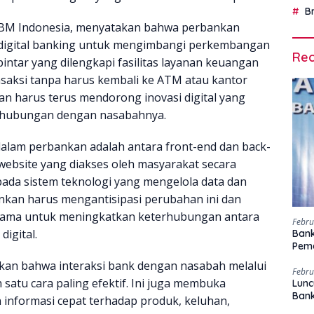
B
 IBM Indonesia, menyatakan bahwa perbankan
digital banking untuk mengimbangi perkembangan
Rec
intar yang dilengkapi fasilitas layanan keuangan
nsaksi tanpa harus kembali ke ATM atau kantor
n harus terus mendorong inovasi digital yang
erhubungan dengan nasabahnya.
lam perbankan adalah antara front-end dan back-
website yang diakses oleh masyarakat secara
da sistem teknologi yang mengelola data dan
nkan harus mengantisipasi perubahan ini dan
tama untuk meningkatkan keterhubungan antara
Febru
igital.
Bank
Peme
kan bahwa interaksi bank dengan nasabah melalui
Febru
 satu cara paling efektif. Ini juga membuka
Lunc
Ban
informasi cepat terhadap produk, keluhan,