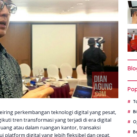
Blo
Pop
T
eiring perkembangan teknologi digital yang pesat,
B
ti tren transformasi yang terjadi di era digital
O
r ruang atau dalam ruangan kantor, transaksi
B
i platform digital yang lebih fleksibel dan cepat.