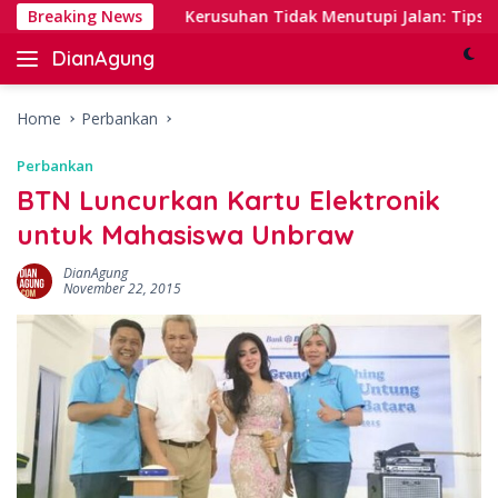
Skip
Banking
Breaking News
Kerusuhan Tidak Menutupi Jalan: Tips Tanggap
to
DianAgung
content
Blog
Web
&
Home
Perbankan
Deep
Perbankan
Insights
BTN Luncurkan Kartu Elektronik
untuk Mahasiswa Unbraw
DianAgung
November 22, 2015