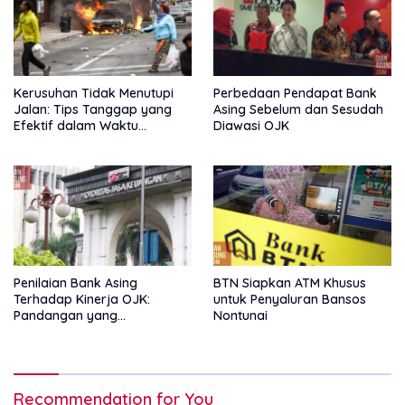
Kerusuhan Tidak Menutupi
Perbedaan Pendapat Bank
Jalan: Tips Tanggap yang
Asing Sebelum dan Sesudah
Efektif dalam Waktu
Diawasi OJK
Keterbatasan
Penilaian Bank Asing
BTN Siapkan ATM Khusus
Terhadap Kinerja OJK:
untuk Penyaluran Bansos
Pandangan yang
Nontunai
Memperkuat Peran
Pengawas Tanpa Batas
Recommendation for You