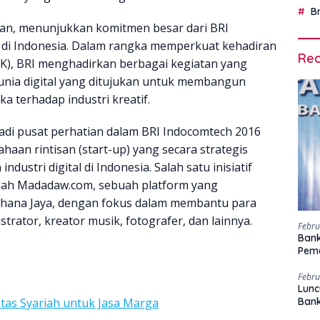
B
nan, menunjukkan komitmen besar dari BRI
f di Indonesia. Dalam rangka memperkuat kehadiran
Rec
IK), BRI menghadirkan berbagai kegiatan yang
unia digital yang ditujukan untuk membangun
ka terhadap industri kreatif.
adi pusat perhatian dalam BRI Indocomtech 2016
an rintisan (start-up) yang secara strategis
ustri digital di Indonesia. Salah satu inisiatif
dalah Madadaw.com, sebuah platform yang
ahana Jaya, dengan fokus dalam membantu para
ustrator, kreator musik, fotografer, dan lainnya.
Febru
Bank
Peme
Febru
Lunc
itas Syariah untuk Jasa Marga
Ban