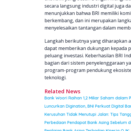
secara langsung industri digital juga 
menunjukkan bahwa BRI memiliki komitm
berkembang, dan ini merupakan langka
menyelesaikan tantangan dalam memba
Langkah berikutnya yang diharapkan 
dapat memberikan dukungan kepada per
peluang investasi. Keberhasilan BRI 
bagian dari sistem penyelenggaraan y
program-program pendukung ekosiste
teknologi.
Related News
Bank Woori Raihan 1,2 Miliar Saham dalam 
Luncurkan Digination, BNI Perkuat Digital Ba
Kerusuhan Tidak Menutupi Jalan: Tips Tan
Perbedaan Pendapat Bank Asing Sebelum d
Penilaian Bank Asing Terhadap Kinerja O