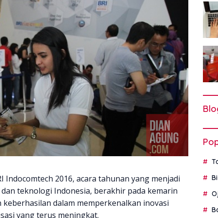
Blo
Pop
T
I Indocomtech 2016, acara tahunan yang menjadi
B
 dan teknologi Indonesia, berakhir pada kemarin
O
keberhasilan dalam memperkenalkan inovasi
B
alisasi yang terus meningkat.