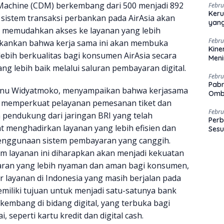
 Machine (CDM) berkembang dari 500 menjadi 892
Febru
Keru
 sistem transaksi perbankan pada AirAsia akan
yang
memudahkan akses ke layanan yang lebih
Febru
nekankan bahwa kerja sama ini akan membuka
Kine
ebih berkualitas bagi konsumen AirAsia secara
Men
 lebih baik melalui saluran pembayaran digital.
Febru
Pabr
 Sunu Widyatmoko, menyampaikan bahwa kerjasama
Omb
k memperkuat pelayanan pemesanan tiket dan
Febru
n pendukung dari jaringan BRI yang telah
Perb
t menghadirkan layanan yang lebih efisien dan
Sesu
nggunaan sistem pembayaran yang canggih.
lam layanan ini diharapkan akan menjadi kekuatan
ran yang lebih nyaman dan aman bagi konsumen,
r layanan di Indonesia yang masih berjalan pada
emiliki tujuan untuk menjadi satu-satunya bank
kembang di bidang digital, yang terbuka bagi
seperti kartu kredit dan digital cash.