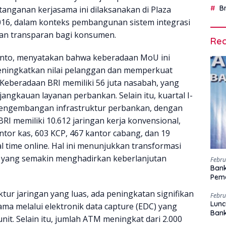
B
nganan kerjasama ini dilaksanakan di Plaza
2016, dalam konteks pembangunan sistem integrasi
dan transparan bagi konsumen.
Rec
yanto, menyatakan bahwa keberadaan MoU ini
eningkatkan nilai pelanggan dan memperkuat
 Keberadaan BRI memiliki 56 juta nasabah, yang
angkauan layanan perbankan. Selain itu, kuartal I-
pengembangan infrastruktur perbankan, dengan
RI memiliki 10.612 jaringan kerja konvensional,
kantor kas, 603 KCP, 467 kantor cabang, dan 19
al time online. Hal ini menunjukkan transformasi
n yang semakin menghadirkan keberlanjutan
Febru
Bank
Peme
ur jaringan yang luas, ada peningkatan signifikan
Febru
Lunc
ama melalui elektronik data capture (EDC) yang
Ban
nit. Selain itu, jumlah ATM meningkat dari 2.000