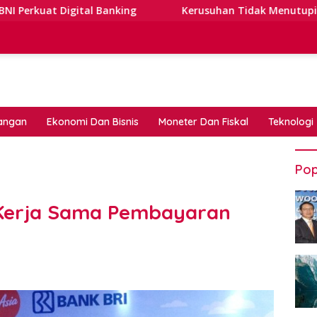
l Banking
Kerusuhan Tidak Menutupi Jalan: Tips Tangg
angan
Ekonomi Dan Bisnis
Moneter Dan Fiskal
Teknologi
Pop
n Kerja Sama Pembayaran