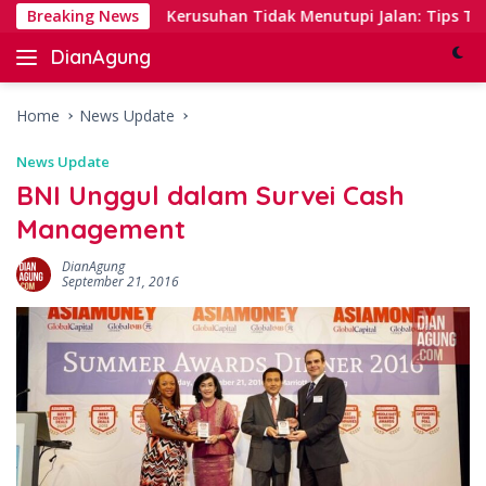
Skip
ing
Breaking News
Kerusuhan Tidak Menutupi Jalan: Tips Tanggap ya
to
DianAgung
content
Blog
Web
&
Home
News Update
Deep
News Update
Insights
BNI Unggul dalam Survei Cash
Management
DianAgung
September 21, 2016