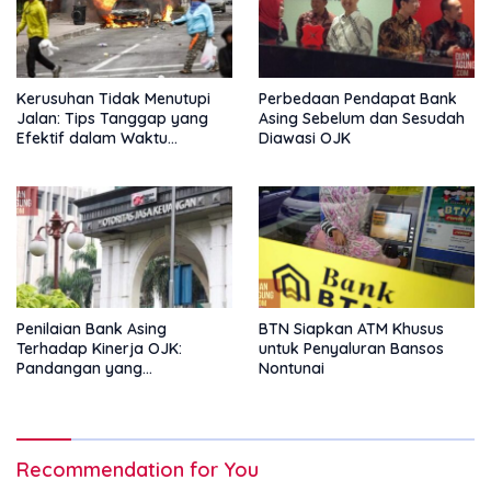
Kerusuhan Tidak Menutupi
Perbedaan Pendapat Bank
Jalan: Tips Tanggap yang
Asing Sebelum dan Sesudah
Efektif dalam Waktu
Diawasi OJK
Keterbatasan
Penilaian Bank Asing
BTN Siapkan ATM Khusus
Terhadap Kinerja OJK:
untuk Penyaluran Bansos
Pandangan yang
Nontunai
Memperkuat Peran
Pengawas Tanpa Batas
Recommendation for You