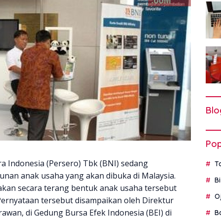
Blo
Pop
 Indonesia (Persero) Tbk (BNI) sedang
T
an anak usaha yang akan dibuka di Malaysia.
B
kan secara terang bentuk anak usaha tersebut
O
Pernyataan tersebut disampaikan oleh Direktur
rawan, di Gedung Bursa Efek Indonesia (BEI) di
B