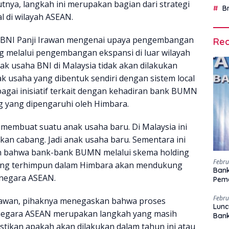
utnya, langkah ini merupakan bagian dari strategi
B
 di wilayah ASEAN.
h BNI Panji Irawan mengenai upaya pengembangan
Rec
 melalui pengembangan ekspansi di luar wilayah
k usaha BNI di Malaysia tidak akan dilakukan
k usaha yang dibentuk sendiri dengan sistem local
bagai inisiatif terkait dengan kehadiran bank BUMN
ng yang dipengaruhi oleh Himbara.
ta membuat suatu anak usaha baru. Di Malaysia ini
kan cabang. Jadi anak usaha baru. Sementara ini
skan bahwa bank-bank BUMN melalui skema holding
Febru
yang terhimpun dalam Himbara akan mendukung
Bank
negara ASEAN.
Peme
Febru
rawan, pihaknya menegaskan bahwa proses
Lunc
egara ASEAN merupakan langkah yang masih
Ban
astikan apakah akan dilakukan dalam tahun ini atau