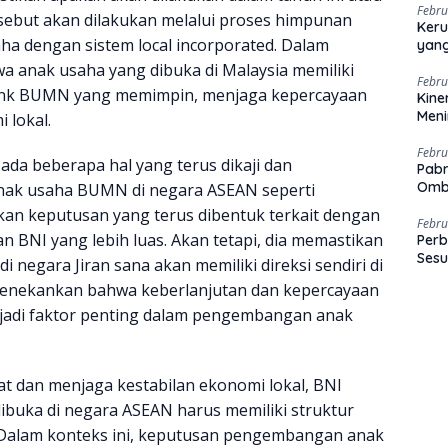
Febru
sebut akan dilakukan melalui proses himpunan
Keru
a dengan sistem local incorporated. Dalam
yang
a anak usaha yang dibuka di Malaysia memiliki
Febru
at bank BUMN yang memimpin, menjaga kepercayaan
Kine
Men
 lokal.
Febru
 ada beberapa hal yang terus dikaji dan
Pabr
Omb
nak usaha BUMN di negara ASEAN seperti
kan keputusan yang terus dibentuk terkait dengan
Febru
n BNI yang lebih luas. Akan tetapi, dia memastikan
Perb
Sesu
negara Jiran sana akan memiliki direksi sendiri di
a menekankan bahwa keberlanjutan dan kepercayaan
njadi faktor penting dalam pengembangan anak
 dan menjaga kestabilan ekonomi lokal, BNI
buka di negara ASEAN harus memiliki struktur
. Dalam konteks ini, keputusan pengembangan anak