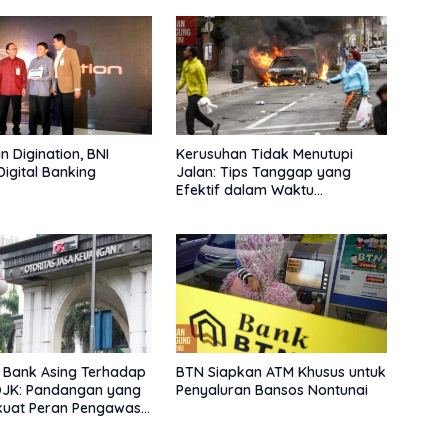
n Digination, BNI
Kerusuhan Tidak Menutupi
Digital Banking
Jalan: Tips Tanggap yang
Efektif dalam Waktu
Keterbatasan
n Bank Asing Terhadap
BTN Siapkan ATM Khusus untuk
OJK: Pandangan yang
Penyaluran Bansos Nontunai
uat Peran Pengawas
atas