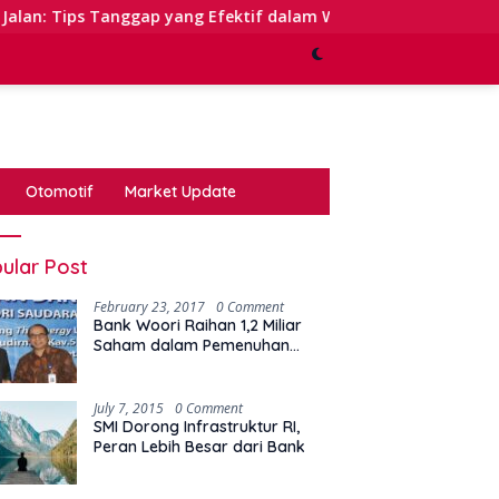
ap yang Efektif dalam Waktu Keterbatasan
Kinerja Se
Otomotif
Market Update
ular Post
February 23, 2017
0 Comment
Bank Woori Raihan 1,2 Miliar
Saham dalam Pemenuhan
Kewajiban Right Issue
July 7, 2015
0 Comment
SMI Dorong Infrastruktur RI,
Peran Lebih Besar dari Bank