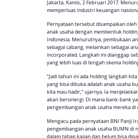
Jakarta, Kamis, 2 Februari 2017. Menur
memperluas industri keuangan nasional
Pernyataan tersebut disampaikan ole
anak usaha dengan membentuk holding
Indonesia. Menurutnya, pembukaan ana
sebagai cabang, melainkan sebagai ana
incorporated. Langkah ini dianggap se
yang lebih luas di tengah skema holdi
“Jadi tahun ini ada holding langkah ki
yang bisa dibuka adalah anak usaha bu
kita mau hadir,” ujarnya. Ia menjela
akan bersinergi. Di mana bank-bank 
pengembangan anak usaha mereka di 
Mengacu pada pernyataan BNI Panji I
pengembangan anak usaha BUMN di n
dalam tahap kajian dan belum bisa dip