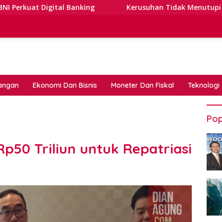
al Banking
Kerusuhan Tidak Menutupi Jalan: Tips Tang
angan
Ekonomi Dan Bisnis
Moneter Dan Fiskal
Teknologi
Pop
p50 Triliun untuk Repatriasi