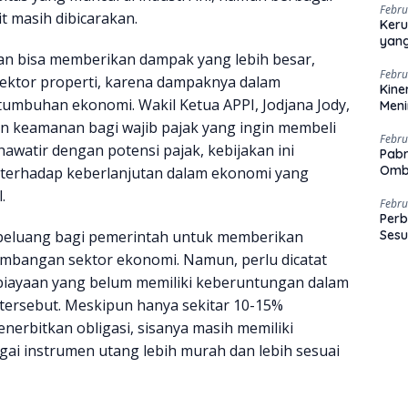
Febru
t masih dibicarakan.
Keru
yang
an bisa memberikan dampak yang lebih besar,
Febru
sektor properti, karena dampaknya dalam
Kine
mbuhan ekonomi. Wakil Ketua APPI, Jodjana Jody,
Men
an keamanan bagi wajib pajak yang ingin membeli
Febru
awatir dengan potensi pajak, kebijakan ini
Pabr
Omb
terhadap keberlanjutan dalam ekonomi yang
.
Febru
Perb
peluang bagi pemerintah untuk memberikan
Sesu
mbangan sektor ekonomi. Namun, perlu dicatat
iayaan yang belum memiliki keberuntungan dalam
tersebut. Meskipun hanya sekitar 10-15%
erbitkan obligasi, sisanya masih memiliki
i instrumen utang lebih murah dan lebih sesuai