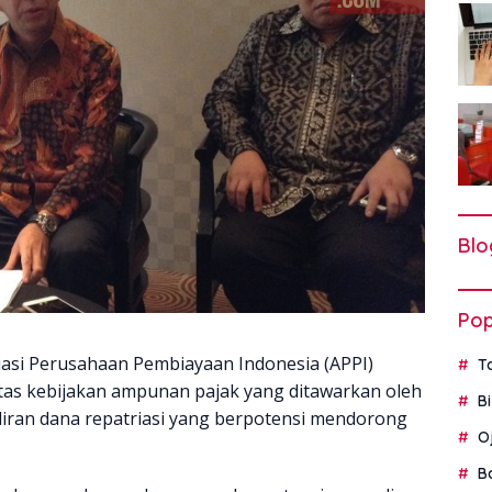
Blo
Pop
asi Perusahaan Pembiayaan Indonesia (APPI)
T
s kebijakan ampunan pajak yang ditawarkan oleh
B
liran dana repatriasi yang berpotensi mendorong
O
B