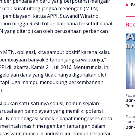
umber pendanaan baru yang berpotensi mengalir
B
asi dan surat utang jangka menengah (MTN),
i pembiayaan. Ketua APPI, Suwandi Wiratno,
iun hingga Rp50 triliun dari dana tersebut dapat
Rec
TN yang diterbitkan oleh perusahaan perbankan
 MTN, obligasi, kita sambut positif karena kalau
ta pembiayaan banyak 3 tahun jangka waktunya,”
PI di Jakarta, Kamis 21 Juli 2016. Menurut dia, ini
elolaan dana yang tidak hanya digunakan oleh
 tetapi juga mampu mendukung perkembangan
h.
Febru
Bank
i bukan satu-satunya solusi, namun sejalan
Peme
erusahaan pembiayaan yang memiliki potensi
Febru
MTN dan obligasi semakin dapat mengakses dana
Lunc
, pemerintah masih mengemban tantangan dalam
Ban
tas yang muncul di industri ini, namun berbagai