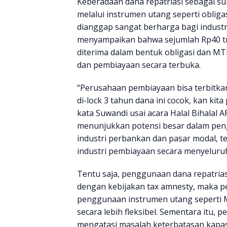
Keberadaan dana repatriasi sebagai s
melalui instrumen utang seperti oblig
dianggap sangat berharga bagi industr
menyampaikan bahwa sejumlah Rp40 tril
diterima dalam bentuk obligasi dan M
dan pembiayaan secara terbuka.
“Perusahaan pembiayaan bisa terbitkan
di-lock 3 tahun dana ini cocok, kan ki
kata Suwandi usai acara Halal Bihalal AP
menunjukkan potensi besar dalam peng
industri perbankan dan pasar modal,
industri pembiayaan secara menyeluru
Tentu saja, penggunaan dana repatrias
dengan kebijakan tax amnesty, maka p
penggunaan instrumen utang seperti 
secara lebih fleksibel. Sementara itu
mengatasi masalah keterbatasan kapasi