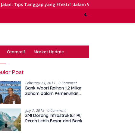
gap yang Efektif dalam Waktu Keterbatasan
Kinerja S
Otomotif
Market Update
ular Post
February 23, 2017
0 Comment
Bank Woori Raihan 1,2 Miliar
Saham dalam Pemenuhan
Kewajiban Right Issue
July 7, 2015
0 Comment
SMI Dorong Infrastruktur RI,
Peran Lebih Besar dari Bank