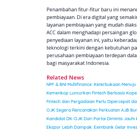
Penambahan fitur-fitur baru ini menan
pembiayaan. Di era digital yang sema
layanan pembiayaan yang mudah diakses
ACC dalam menghadapi persaingan globa
penyediaan layanan ini, yaitu keberad
teknologi terkini dengan kebutuhan p
perusahaan pembiayaan terdepan dalam
bagi masyarakat Indonesia.
Related News
NPF & BNI Multifinance: Keterbukaan Menuju 
Kemenkop Luncurkan Fintech Berbasis Kop
Fintech dan Pergadaian Perlu Dipercepat 
OJK Segera Rencanakan Perkuatan AJB Bu
Kandidat DK-OJK Dari Partai Diminta Jauhi 
Ekspor Lebih Dampak: Eximbank Gelar Inve