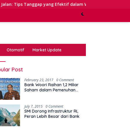
ggap yang Efektif dalam Waktu Keterbatasan
Kinerja 
Otomotif
Market Update
ular Post
February 23, 2017
0 Comment
Bank Woori Raihan 1,2 Miliar
Saham dalam Pemenuhan
Kewajiban Right Issue
July 7, 2015
0 Comment
SMI Dorong Infrastruktur RI,
Peran Lebih Besar dari Bank