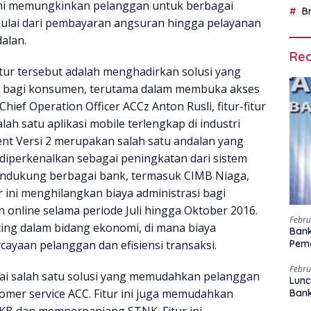
 ini memungkinkan pelanggan untuk berbagai
B
ulai dari pembayaran angsuran hingga pelayanan
alan.
Rec
tur tersebut adalah menghadirkan solusi yang
n bagi konsumen, terutama dalam membuka akses
hief Operation Officer ACCz Anton Rusli, fitur-fitur
lah satu aplikasi mobile terlengkap di industri
ment Versi 2 merupakan salah satu andalan yang
 diperkenalkan sebagai peningkatan dari sistem
endukung berbagai bank, termasuk CIMB Niaga,
 ini menghilangkan biaya administrasi bagi
online selama periode Juli hingga Oktober 2016.
Febru
ng dalam bidang ekonomi, di mana biaya
Bank
ayaan pelanggan dan efisiensi transaksi.
Peme
Febru
gai salah satu solusi yang memudahkan pelanggan
Lunc
mer service ACC. Fitur ini juga memudahkan
Ban
KB dan memperpanjang STNK. Fitur ini