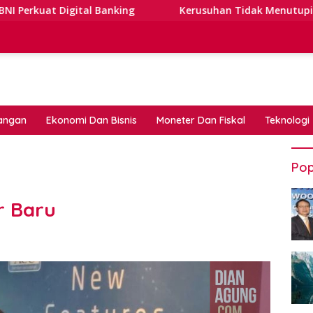
tal Banking
Kerusuhan Tidak Menutupi Jalan: Tips Tan
angan
Ekonomi Dan Bisnis
Moneter Dan Fiskal
Teknologi
Pop
r Baru