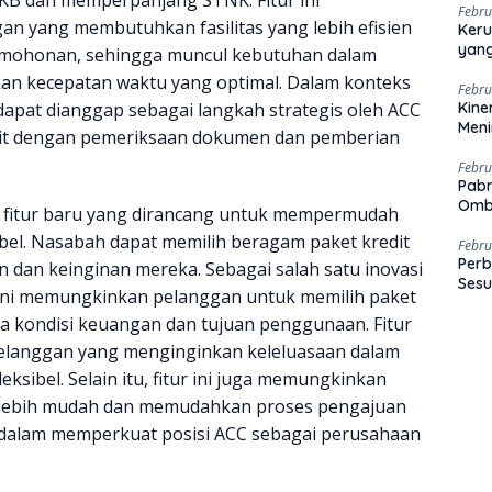
Febru
 yang membutuhkan fasilitas yang lebih efisien
Keru
yang
rmohonan, sehingga muncul kebutuhan dalam
n kecepatan waktu yang optimal. Dalam konteks
Febru
s dapat dianggap sebagai langkah strategis oleh ACC
Kine
Men
ait dengan pemeriksaan dokumen dan pemberian
Febru
Pabr
Omb
tu fitur baru yang dirancang untuk mempermudah
ibel. Nasabah dapat memilih beragam paket kredit
Febru
Perb
 dan keinginan mereka. Sebagai salah satu inovasi
Sesu
r ini memungkinkan pelanggan untuk memilih paket
da kondisi keuangan dan tujuan penggunaan. Fitur
elanggan yang menginginkan keleluasaan dalam
eksibel. Selain itu, fitur ini juga memungkinkan
 lebih mudah dan memudahkan proses pengajuan
ng dalam memperkuat posisi ACC sebagai perusahaan