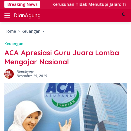
Skip
 Banking
Breaking News
Kerusuhan Tidak Menutupi Jalan: Tips Tangg
to
DianAgung
content
Blog
Web
&
Home
Keuangan
Deep
Keuangan
Insights
ACA Apresiasi Guru Juara Lomba
Mengajar Nasional
DianAgung
December 15, 2015