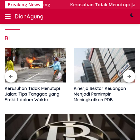
Skip
at Digital Banking
Breaking News
Kerusuhan Tidak Menutupi Jalan: T
to
DianAgung
content
Blog
Web
&
Bi
Deep
Insights
Kerusuhan Tidak Menutupi
Kinerja Sektor Keuangan
Jalan: Tips Tanggap yang
Menjadi Pemimpin
Efektif dalam Waktu
Meningkatkan PDB
Keterbatasan